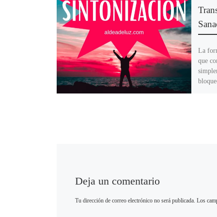
Tran
Sana
La for
que co
simple
bloqueo
conect
transf
este e
tenido 
y tran
Deja un comentario
Tu dirección de correo electrónico no será publicada.
Los camp