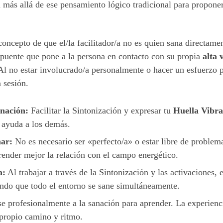
a más allá de ese pensamiento lógico tradicional para propon
oncepto de que el/la facilitador/a no es quien sana directamen
 puente que pone a la persona en contacto con su propia
alta 
Al no estar involucrado/a personalmente o hacer un esfuerzo p
a sesión.
anación:
Facilitar la Sintonización y expresar tu
Huella Vibra
 ayuda a los demás.
nar:
No es necesario ser «perfecto/a» o estar libre de problema
render mejor la relación con el campo energético.
a:
Al trabajar a través de la Sintonización y las activaciones,
tando que todo el entorno se sane simultáneamente.
se profesionalmente a la sanación para aprender. La experien
 propio camino y ritmo.