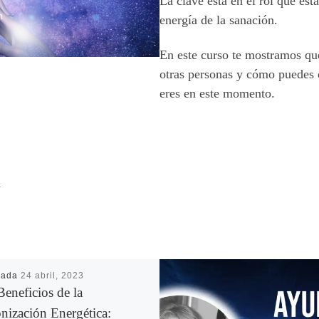
La clave está en el rol que es
energía de la sanación.
En este curso te mostramos qué 
otras personas y cómo puedes o
eres en este momento.
R
cada
24 abril, 2023
eneficios de la
nización Energética: