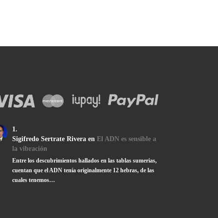
Sigifredo Sertrate Rivera
en
El ADN es sensible a
la vibración
Entre los descubrimientos hallados en las tablas sumerias,
cuentan que el ADN tenía originalmente 12 hebras, de las
cuales tenemos…