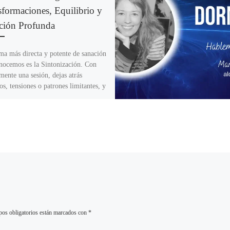
sformaciones, Equilibrio y
ción Profunda
ma más directa y potente de sanación
nocemos es la Sintonización. Con
mente una sesión, dejas atrás
s, tensiones o patrones limitantes, y
ando con una energía vital que
orma profundamente tu vida. Y es con
nfoque y práctica con la que hemos
todas estas experiencias de sanación
sformación.
os obligatorios están marcados con
*