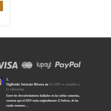
Sigifredo Sertrate Rivera
en
El ADN es sensible a
la vibración
Entre los descubrimientos hallados en las tablas sumerias,
cuentan que el ADN tenía originalmente 12 hebras, de las
cuales tenemos…