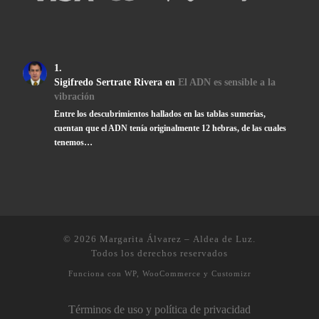
Sigifredo Sertrate Rivera
en
El ADN es sensible a la
vibración
Entre los descubrimientos hallados en las tablas sumerias,
cuentan que el ADN tenía originalmente 12 hebras, de las cuales
tenemos…
© 2026
Margarita Álvarez – Aldea de Luz
.
Todos los derechos reservados
Funciona con
WP
,
WooCommerce
y
Customizr
Términos de uso y política de privacidad