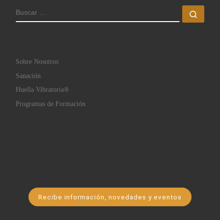
BUSCAR
Busc
Sobre Nosotros
Sanación
Huella Vibratoria®
Programas de Formación
Recibe información, novedades y eventos