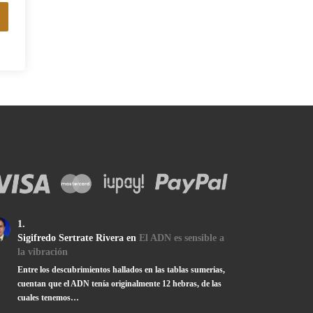
Sigifredo Sertrate Rivera
en
El ADN es sensible a
la vibración
Entre los descubrimientos hallados en las tablas sumerias,
cuentan que el ADN tenía originalmente 12 hebras, de las
cuales tenemos…