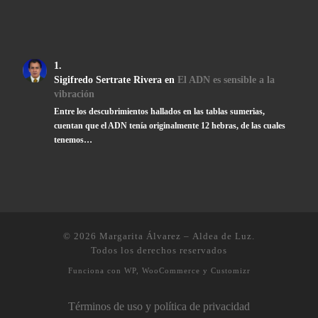
Sigifredo Sertrate Rivera
en
El ADN es sensible a la
vibración
Entre los descubrimientos hallados en las tablas sumerias,
cuentan que el ADN tenía originalmente 12 hebras, de las cuales
tenemos…
© 2026
Margarita Álvarez – Aldea de Luz
.
Todos los derechos reservados
Funciona con
WP
,
WooCommerce
y
Customizr
Términos de uso y política de privacidad