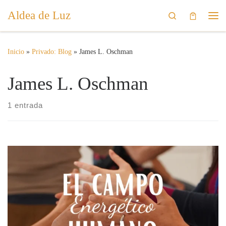
Aldea de Luz
Saltar al contenido
Search
Me
Inicio
»
Privado: Blog
»
James L. Oschman
James L. Oschman
1 entrada
Sanarnos siempre ha estado en nuestra mano, solo que no lo
sabíamos.El medio siempre ha sido y sigue siendo nuestra propia
capacidad creadora.Y Sanar es recordar eso.