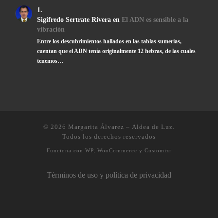
Sigifredo Sertrate Rivera
en
El ADN es sensible a la
vibración
Entre los descubrimientos hallados en las tablas sumerias,
cuentan que el ADN tenía originalmente 12 hebras, de las cuales
tenemos…
© 2026
Margarita Álvarez – Aldea de Luz
.
Todos los derechos reservados
Funciona con
WP
,
WooCommerce
y
Customizr
Términos de uso y política de privacidad