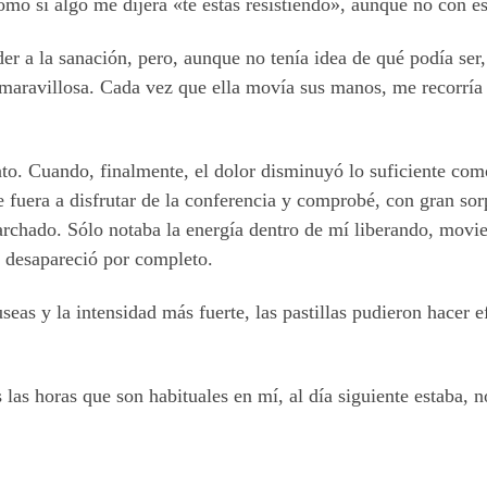
omo si algo me dijera «te estás resistiendo», aunque no con es
der a la sanación, pero, aunque no tenía idea de qué podía se
 maravillosa. Cada vez que ella movía sus manos, me recorría 
to. Cuando, finalmente, el dolor disminuyó lo suficiente como 
 fuera a disfrutar de la conferencia y comprobé, con gran sorp
archado. Sólo notaba la energía dentro de mí liberando, movi
te desapareció por completo.
eas y la intensidad más fuerte, las pastillas pudieron hacer 
as horas que son habituales en mí, al día siguiente estaba, n