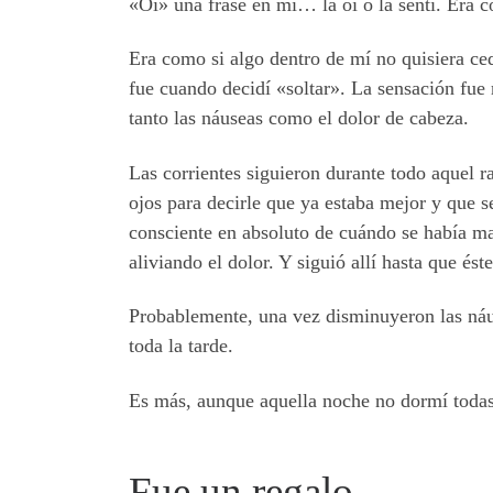
«Oí» una frase en mi… la oí o la sentí. Era c
Era como si algo dentro de mí no quisiera ce
fue cuando decidí «soltar». La sensación fue
tanto las náuseas como el dolor de cabeza.
Las corrientes siguieron durante todo aquel ra
ojos para decirle que ya estaba mejor y que se
consciente en absoluto de cuándo se había m
aliviando el dolor. Y siguió allí hasta que és
Probablemente, una vez disminuyeron las náus
toda la tarde.
Es más, aunque aquella noche no dormí todas l
Fue un regalo