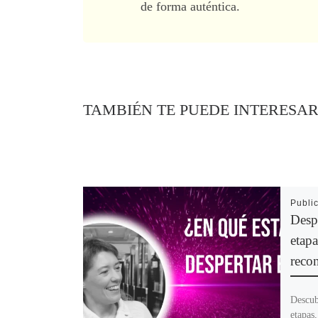
de forma auténtica.
TAMBIÉN TE PUEDE INTERESA
Publi
Despe
etap
reco
Descubr
etapas