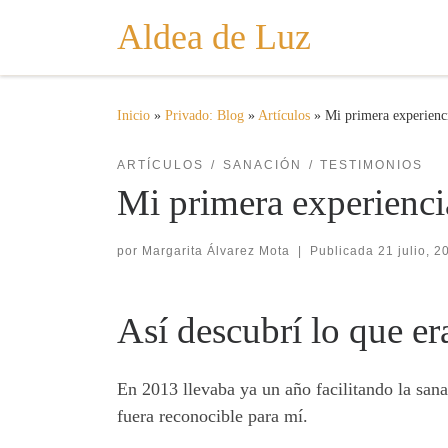
Aldea de Luz
Saltar al contenido
Inicio
»
Privado: Blog
»
Artículos
»
Mi primera experienc
ARTÍCULOS
SANACIÓN
TESTIMONIOS
Mi primera experienci
por
Margarita Álvarez Mota
|
Publicada
21 julio, 2
Así descubrí lo que er
En 2013 llevaba ya un año facilitando la san
fuera reconocible para mí.